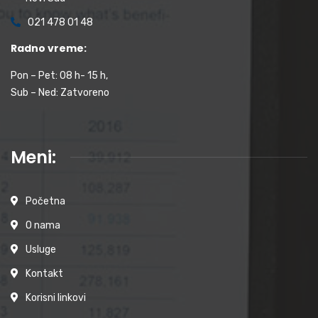
021 478 01 48
Radno vreme:
Pon – Pet: 08 h- 15 h,
Sub – Ned: Zatvoreno
Meni:
Početna
O nama
Usluge
Kontakt
Korisni linkovi