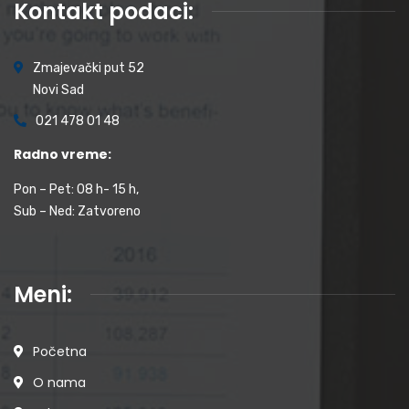
Kontakt podaci:
Zmajevački put 52
Novi Sad
021 478 01 48
Radno vreme:
Pon – Pet: 08 h- 15 h,
Sub – Ned: Zatvoreno
Meni:
Početna
O nama