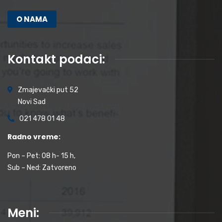
O NAMA
Kontakt podaci:
Zmajevački put 52
Novi Sad
021 478 01 48
Radno vreme:
Pon – Pet: 08 h- 15 h,
Sub – Ned: Zatvoreno
Meni: